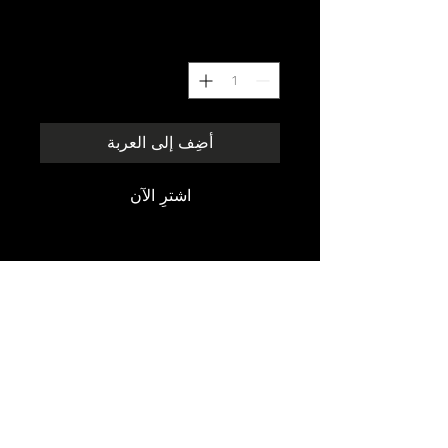
السعر
الكمية
*
أضِف إلى العربة
اشترِ الآن
ارتقِ بمنزلك مع مبرد المياه من ريف 
البركة، الذي يوفر لك ترطيبًا منعشًا في أي 
وقت. يتميز المبرد بتقنية تبريد متطورة 
وتصميم موفر للطاقة، مما يجعله يندمج 
بسلاسة مع محيطك ويقلل من انبعاثات 
الكربون. استمتع بتوزيع المياه الساخنة 
والباردة لتلبية احتياجاتك اليومية بكل 
سهولة. اختبر الجودة والموثوقية مع أجهزة 
info@reefalbaraka.com
ريف البركة سهلة الاستخدام التي ترتقي 
بأسلوب حياتك.